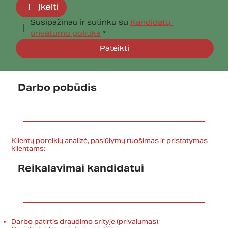
Įkelti
Susipažinau ir sutinku su 
Kandidatų 
privatumo politika
*
Pateikti
Darbo pobūdis
Klientų poreikių analizė, pasiūlymų ruošimas ir pristatymas
klientams;
Reikalavimai kandidatui
Darbo patirtis draudimo srityje (privalumas);