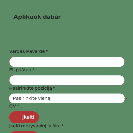
Aplikuok dabar
Vardas Pavardė
*
El. paštas
*
Pasirinkite poziciją
*
CV
*
Įkelti
Įkelti motyvacinį laišką
*