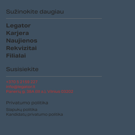
Sužinokite daugiau
Legator
Karjera
Naujienos
Rekvizitai
Filialai
Susisiekite
+370 5 2159 227
info@legator.lt
Panerių g. 38A (III a.), Vilnius 03202
Privatumo politika
Slapukų politika
Kandidatų privatumo politika