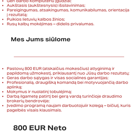
Geri darbo kompiuteriu įgūdžiai;
Aukštasis (aukštesnysis) išsilavinimas;
Pareigingumas, atsakingumas, komunikabilumas, orientacija
į rezultatą;
Puikios lietuvių kalbos žinios;
Rusų kalbų mokėjimas – didelis privalumas.
Mes Jums siūlome
Pastovų 800 EUR (atskaičius mokesčius) atlyginimą ir
papildomą užmokestį, priklausantį nuo Jūsų darbo rezultatų;
Geras darbo sąlygas ir visas socialines garantijas;
Profesionalią, draugišką komandą bei motyvuojančią darbo
aplinką;
Mokymus ir nuolatinį tobulėjimą;
Darbą ilgametę patirtį bei gerą vardą turinčioje draudimo
brokerių bendrovėje;
Įvedimo programą naujam darbuotojuiir kolegą – bičiulį, kuris
pagelbės visais klausimais.
800 EUR Neto