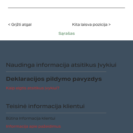
< Grįžti atgal
Kita laisva pozicija >
Sąrašas
Naudinga informacija atsitikus Įvykiui
Deklaracijos pildymo pavyzdys
Kaip elgtis atsitikus įvykiui?
Teisinė informacija klientui
Būtina Informacija klientui
Informacija apie pažeidimus