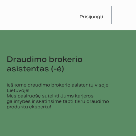
Prisijungti
Draudimo brokerio
asistentas (-ė)
Ieškome draudimo brokerio asistentų visoje
Lietuvoje!
Mes pasiruošę suteikti Jums karjeros
galimybes ir skatinsime tapti tikru draudimo
produktų ekspertu!