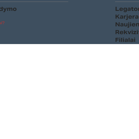
ldymo
Legato
Karjera
ui?
Naujie
Rekvizi
Filialai
ja klientui
i
Susisie
mus
+370 5 2159
info@legato
Panerių g. 38
tika
eisės saugomos