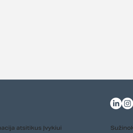
cija atsitikus Įvykiui
Sužinok