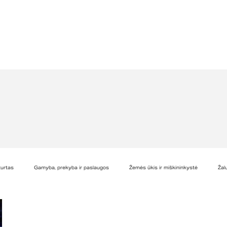
turtas
Gamyba, prekyba ir paslaugos
Žemės ūkis ir miškininkystė
Žal
Privatiems