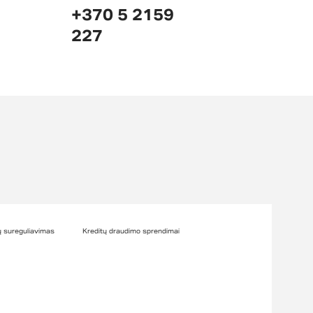
+370 5 2159
227
ų sureguliavimas
Kreditų draudimo sprendimai