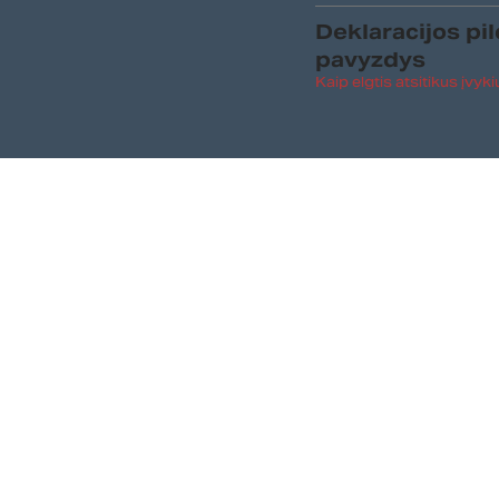
Deklaracijos pi
pavyzdys
Kaip elgtis atsitikus įvyki
Teisinė informaci
Būtina Informacija klientu
Informacija apie pažeidi
Privatumo politika
Slapukų politika
Kandidatų privatumo poli
© 2025 Legator Visos t
powered by
Tealbe Digital