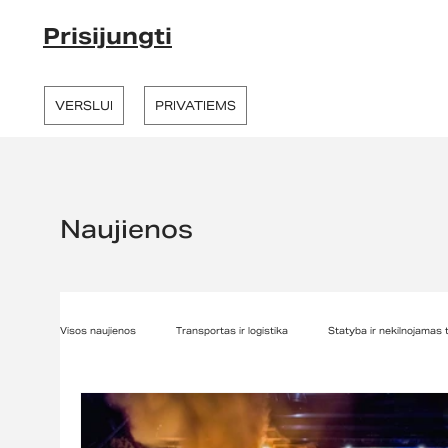
Prisijungti
VERSLUI
PRIVATIEMS
Naujienos
Visos naujienos
Transportas ir logistika
Statyba ir nekilnojamas 
Darbuotojų motyvaciniai sprendimai
Įmonės rizikų valdymas