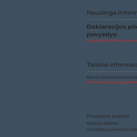
Įspėja apie naują
Naudinga informa
sukčiavimo modelį –
fiktyvius vežėjus
Deklaracijos pi
pavyzdys
Kaip elgtis atsitikus įvyki
Teisinė informaci
Būtina Informacija klientu
Informacija apie pažeidi
Privatumo politika
Slapukų politika
Kandidatų privatumo poli