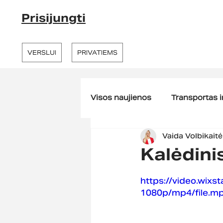
Prisijungti
VERSLUI
PRIVATIEMS
Visos naujienos
Transportas ir
Vaida Volbikaitė
Žemės ūkis ir miškininkystė
Kalėdini
Darbuotojų motyvaciniai spr
https://video.wi
1080p/mp4/file.m