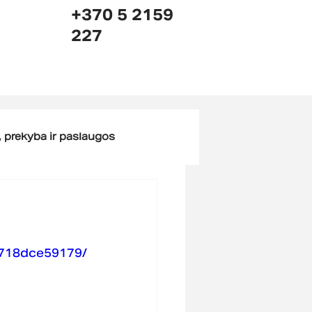
+370 5 2159
227
prekyba ir paslaugos
b718dce59179/