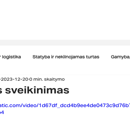
 logistika
Statyba ir nekilnojamas turtas
Gamyba, 
2023-12-20
0 min. skaitymo
Žalų sureguliavimas
Kreditų draudimo sprendimai
s sveikinimas
endimai
Įmonės rizikų valdymas
Privatiems
xstatic.com/video/1d67df_dcd4b9ee4de0473c9d76
p4