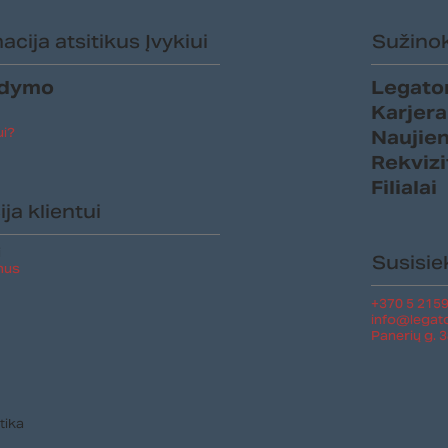
Tadas Volbikas. Kaip
Drau
cija atsitikus Įvykiui
Sužinok
apsidrausti nuo karinių
mok
dronų ir oro balionų
įsig
ldymo
Legato
žalos?
dra
Karjera
bev
ui?
Naujie
Rekvizi
Filialai
ja klientui
i
Susisie
mus
+370 5 2159
info@legato
Panerių g. 38
tika